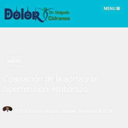
MENU
AORTA
Coartación de la aorta y la
hipertensión, embarazo
Dr.Prof. Ernesto Delgado Cidranes
November 8, 2018