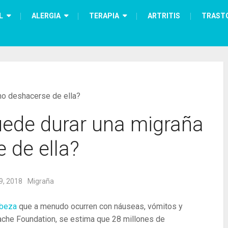
L
ALERGIA
TERAPIA
ARTRITIS
TRAST
mo deshacerse de ella?
ede durar una migraña
 de ella?
9, 2018
Migraña
abeza
que a menudo ocurren con náuseas, vómitos y
ache Foundation, se estima que 28 millones de