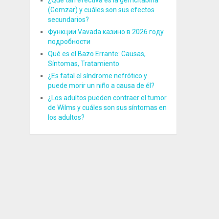
¿Qué tan efectiva es la gemcitabina
(Gemzar) y cuáles son sus efectos
secundarios?
Функции Vavada казино в 2026 году
подробности
Qué es el Bazo Errante: Causas,
Síntomas, Tratamiento
¿Es fatal el síndrome nefrótico y
puede morir un niño a causa de él?
¿Los adultos pueden contraer el tumor
de Wilms y cuáles son sus síntomas en
los adultos?