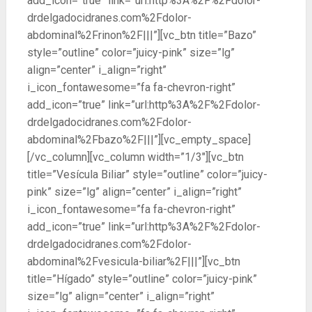
add_icon=”true” link=”url:http%3A%2F%2Fdolor-
drdelgadocidranes.com%2Fdolor-
abdominal%2Frinon%2F|||”][vc_btn title=”Bazo”
style=”outline” color=”juicy-pink” size=”lg”
align=”center” i_align=”right”
i_icon_fontawesome=”fa fa-chevron-right”
add_icon=”true” link=”url:http%3A%2F%2Fdolor-
drdelgadocidranes.com%2Fdolor-
abdominal%2Fbazo%2F|||”][vc_empty_space]
[/vc_column][vc_column width=”1/3″][vc_btn
title=”Vesícula Biliar” style=”outline” color=”juicy-
pink” size=”lg” align=”center” i_align=”right”
i_icon_fontawesome=”fa fa-chevron-right”
add_icon=”true” link=”url:http%3A%2F%2Fdolor-
drdelgadocidranes.com%2Fdolor-
abdominal%2Fvesicula-biliar%2F|||”][vc_btn
title=”Hígado” style=”outline” color=”juicy-pink”
size=”lg” align=”center” i_align=”right”