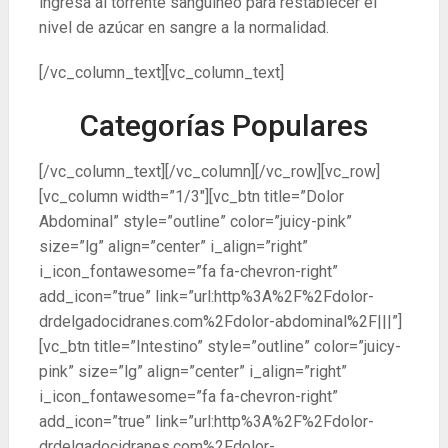
ingresa al torrente sanguíneo para restablecer el
nivel de azúcar en sangre a la normalidad.
[/vc_column_text][vc_column_text]
Categorías Populares
[/vc_column_text][/vc_column][/vc_row][vc_row]
[vc_column width=”1/3″][vc_btn title=”Dolor
Abdominal” style=”outline” color=”juicy-pink”
size=”lg” align=”center” i_align=”right”
i_icon_fontawesome=”fa fa-chevron-right”
add_icon=”true” link=”url:http%3A%2F%2Fdolor-
drdelgadocidranes.com%2Fdolor-abdominal%2F|||”]
[vc_btn title=”Intestino” style=”outline” color=”juicy-
pink” size=”lg” align=”center” i_align=”right”
i_icon_fontawesome=”fa fa-chevron-right”
add_icon=”true” link=”url:http%3A%2F%2Fdolor-
drdelgadocidranes.com%2Fdolor-