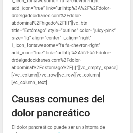
i_icon_fontawesome=”fa fa-chevron-right”
add_icon=”true” link=”url:http%3A%2F%2Fdolor-
drdelgadocidranes.com%2Fdolor-
abdominal%2Fhigado%2F|||”][vc_btn
title=”Estómago” style=”outline” color=”juicy-pink”
size=”lg” align=”center” i_align=”right”
i_icon_fontawesome=”fa fa-chevron-right”
add_icon=”true” link=”url:http%3A%2F%2Fdolor-
drdelgadocidranes.com%2Fdolor-
abdominal%2Festomago%2F|||”][vc_empty_space]
[/vc_column][/vc_row][vc_row][vc_column]
[vc_column_text]
Causas comunes del
dolor pancreático
El dolor pancreático puede ser un síntoma de