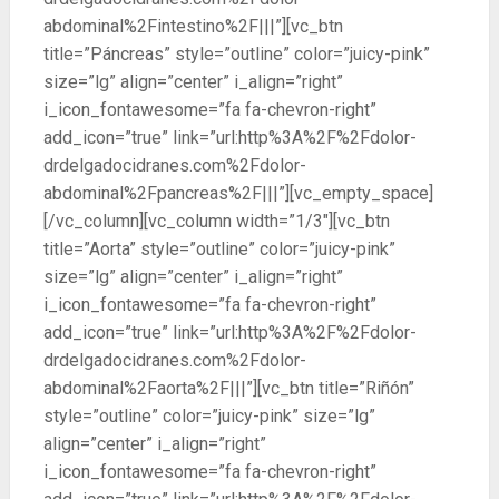
abdominal%2Fintestino%2F|||”][vc_btn
title=”Páncreas” style=”outline” color=”juicy-pink”
size=”lg” align=”center” i_align=”right”
i_icon_fontawesome=”fa fa-chevron-right”
add_icon=”true” link=”url:http%3A%2F%2Fdolor-
drdelgadocidranes.com%2Fdolor-
abdominal%2Fpancreas%2F|||”][vc_empty_space]
[/vc_column][vc_column width=”1/3″][vc_btn
title=”Aorta” style=”outline” color=”juicy-pink”
size=”lg” align=”center” i_align=”right”
i_icon_fontawesome=”fa fa-chevron-right”
add_icon=”true” link=”url:http%3A%2F%2Fdolor-
drdelgadocidranes.com%2Fdolor-
abdominal%2Faorta%2F|||”][vc_btn title=”Riñón”
style=”outline” color=”juicy-pink” size=”lg”
align=”center” i_align=”right”
i_icon_fontawesome=”fa fa-chevron-right”