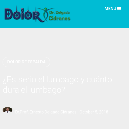
MENU
DOLOR DE ESPALDA
¿Es serio el lumbago y cuánto
dura el lumbago?
Dr.Prof. Ernesto Delgado Cidranes
October 5, 2018