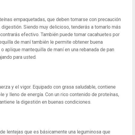
teínas empaquetadas, que deben tomarse con precaución
la digestión. Siendo muy delicioso, tenderás a tomarlo más
encontrarás efectivo. También puede tomar cacahuetes por
tequilla de maní también le permite obtener buena
e o aplique mantequilla de maní en una rebanada de pan
ajando para usted.
rza y ​​el vigor. Equipado con grasa saludable, contiene
e y lleno de energía. Con un rico contenido de proteínas,
mantiene la digestión en buenas condiciones.
o de lentejas que es básicamente una leguminosa que