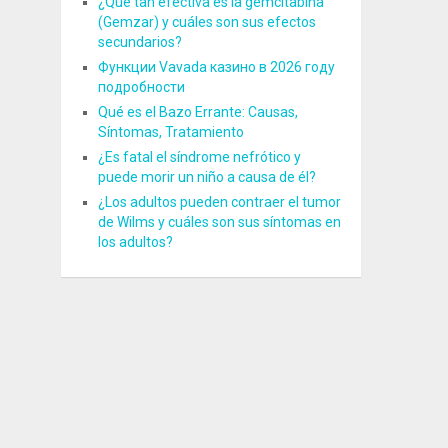
¿Qué tan efectiva es la gemcitabina
(Gemzar) y cuáles son sus efectos
secundarios?
Функции Vavada казино в 2026 году
подробности
Qué es el Bazo Errante: Causas,
Síntomas, Tratamiento
¿Es fatal el síndrome nefrótico y
puede morir un niño a causa de él?
¿Los adultos pueden contraer el tumor
de Wilms y cuáles son sus síntomas en
los adultos?