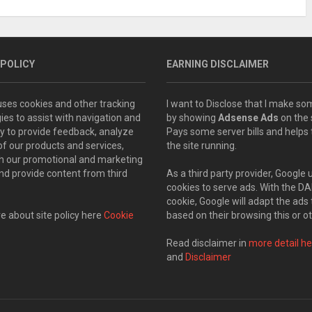
 POLICY
EARNING DISCLAIMER
 uses cookies and other tracking
I want to Disclose that I make 
ies to assist with navigation and
by showing
Adsense Ads
on the s
ity to provide feedback, analyze
Pays some server bills and helps
of our products and services,
the site running.
th our promotional and marketing
and provide content from third
As a third party provider, Google 
cookies to serve ads. With the D
cookie, Google will adapt the ads 
 about site policy here
Cookie
based on their browsing this or ot
Read disclaimer in
more detail he
and
Disclaimer