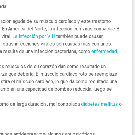
ada:
mación aguda de su músculo cardíaco y este trastorno
 En América del Norte, la infección con virus coxsackie B
viral.
La infección por VIH
también puede causar
o, otras infecciones virales son causas más comunes.
a resulta de una infección bacteriana, como
enfermedad
a los músculos de su corazón dan como resultado un
rza que debería. El músculo cardíaco roto se reemplaza
e estira el músculo cardíaco, lo que da como resultado una
 también una capacidad de bombeo reducida, luego se
omo de larga duración , mal controlada
diabetes mellitus
o
gunos antidepresivos, algunos antipsicóticos