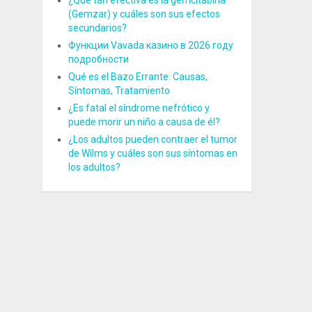
¿Qué tan efectiva es la gemcitabina
(Gemzar) y cuáles son sus efectos
secundarios?
Функции Vavada казино в 2026 году
подробности
Qué es el Bazo Errante: Causas,
Síntomas, Tratamiento
¿Es fatal el síndrome nefrótico y
puede morir un niño a causa de él?
¿Los adultos pueden contraer el tumor
de Wilms y cuáles son sus síntomas en
los adultos?