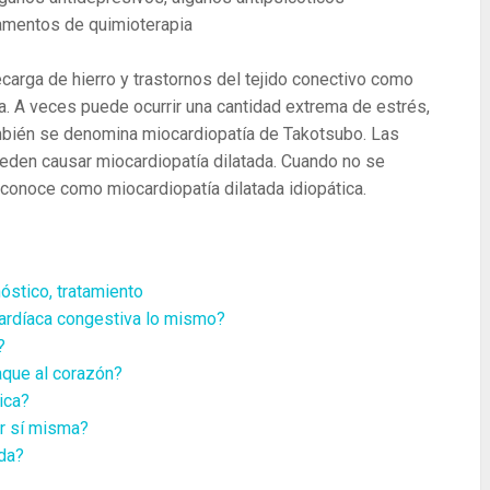
mentos de quimioterapia
carga de hierro y trastornos del tejido conectivo como
ca. A veces puede ocurrir una cantidad extrema de estrés,
mbién se denomina miocardiopatía de Takotsubo. Las
den causar miocardiopatía dilatada. Cuando no se
 conoce como miocardiopatía dilatada idiopática.
óstico, tratamiento
 cardíaca congestiva lo mismo?
?
aque al corazón?
ica?
r sí misma?
ada?