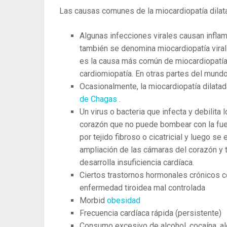
Las causas comunes de la miocardiopatía dilat
Algunas infecciones virales causan infla
también se denomina miocardiopatía viral.
es la causa más común de miocardiopatía 
cardiomiopatía. En otras partes del mund
Ocasionalmente, la miocardiopatía dilatad
de Chagas
.
Un virus o bacteria que infecta y debilit
corazón que no puede bombear con la fue
por tejido fibroso o cicatricial y luego s
ampliación de las cámaras del corazón y
desarrolla insuficiencia cardíaca.
Ciertos trastornos hormonales crónicos c
enfermedad tiroidea mal controlada
Morbid
obesidad
Frecuencia cardíaca rápida (persistente)
Consumo excesivo de alcohol, cocaína, al