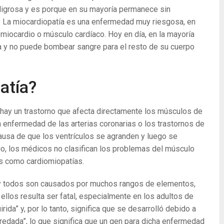
eligrosa y es porque en su mayoría permanece sin
mpo. La miocardiopatía es una enfermedad muy riesgosa, en
miocardio o músculo cardíaco. Hoy en día, en la mayoría
ta y no puede bombear sangre para el resto de su cuerpo
atía?
 hay un trastorno que afecta directamente los músculos de
a enfermedad de las arterias coronarias o los trastornos de
causa de que los ventrículos se agranden y luego se
go, los médicos no clasifican los problemas del músculo
os como cardiomiopatías.
 y todos son causados ​​por muchos rangos de elementos,
llos resulta ser fatal, especialmente en los adultos de
ida” y, por lo tanto, significa que se desarrolló debido a
eredada”, lo que significa que un gen para dicha enfermedad