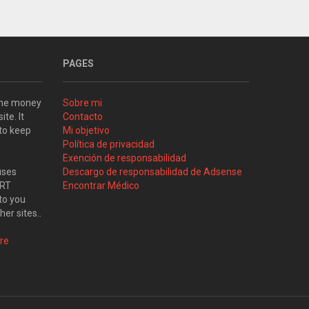
PAGES
some money
Sobre mi
ite. It
Contacto
 to keep
Mi objetivo
Política de privacidad
Exención de responsabilidad
uses
Descargo de responsabilidad de Adsense
ART
Encontrar Médico
to you
her sites..
re