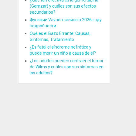
¿Qué tan efectiva es la gemcitabina
(Gemzar) y cuáles son sus efectos
secundarios?
Функции Vavada казино в 2026 году
подробности
Qué es el Bazo Errante: Causas,
Síntomas, Tratamiento
¿Es fatal el síndrome nefrótico y
puede morir un niño a causa de él?
¿Los adultos pueden contraer el tumor
de Wilms y cuáles son sus síntomas en
los adultos?