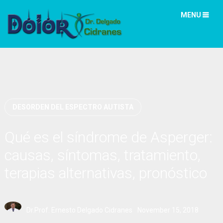
MENU
DESORDEN DEL ESPECTRO AUTISTA
Qué es el síndrome de Asperger:
causas, síntomas, tratamiento,
terapias alternativas, pronóstico
Dr.Prof. Ernesto Delgado Cidranes
November 15, 2018