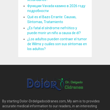
Функции Vavada казино в 2026 году
подробности
Qué es el Bazo Errante: Causas,
Síntomas, Tratamiento
¿Es fatal el síndrome nefrótico y
puede morir un niño a causa de él?
¿Los adultos pueden contraer el tumor
de Wilms y cuáles son sus síntomas en
los adultos?
By starting Dolor-Drdelgadocidranes.com, My aim is to provides
accurate medical information to our readers, in an interesting