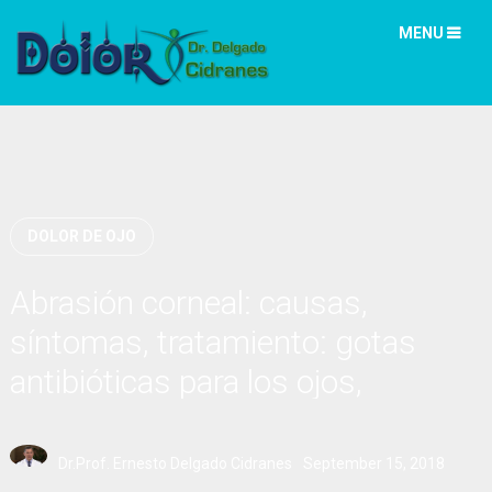
MENU
DOLOR DE OJO
Abrasión corneal: causas,
síntomas, tratamiento: gotas
antibióticas para los ojos,
analgésicos
Dr.Prof. Ernesto Delgado Cidranes
September 15, 2018