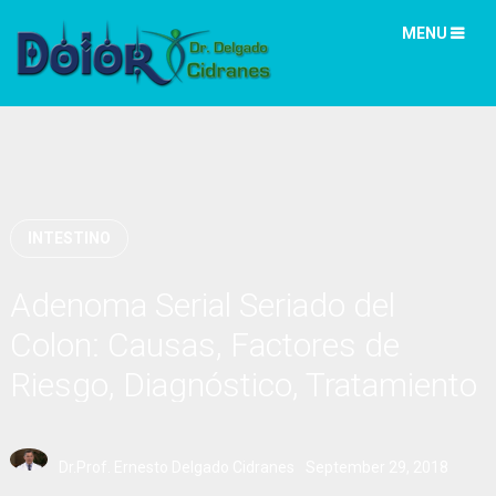
MENU
INTESTINO
Adenoma Serial Seriado del
Colon: Causas, Factores de
Riesgo, Diagnóstico, Tratamiento
Dr.Prof. Ernesto Delgado Cidranes
September 29, 2018