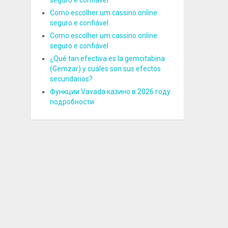
seguro e confiável
Como escolher um cassino online
seguro e confiável
Como escolher um cassino online
seguro e confiável
¿Qué tan efectiva es la gemcitabina
(Gemzar) y cuáles son sus efectos
secundarios?
Функции Vavada казино в 2026 году
подробности