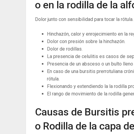
o en la rodilla de la a
Dolor junto con sensibilidad para tocar la rótula.
Hinchazón, calor y enrojecimiento en la reg
Dolor con presión sobre la hinchazón.
Dolor de rodillas.
La presencia de celulitis es casos de sep
Presencia de un absceso o un bulto lleno d
En caso de una bursitis prerrotuliana cróni
rótula.
Flexionando y extendiendo la la rodilla pr
El rango de movimiento de la rodilla gene
Causas de Bursitis pre
o Rodilla de la capa d