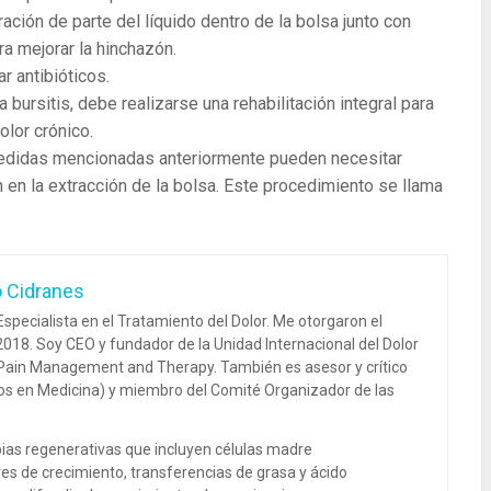
ación de parte del líquido dentro de la bolsa junto con
a mejorar la hinchazón.
r antibióticos.
bursitis, debe realizarse una rehabilitación integral para
olor crónico.
edidas mencionadas anteriormente pueden necesitar
en la extracción de la bolsa. Este procedimiento se llama
o Cidranes
specialista en el Tratamiento del Dolor. Me otorgaron el
018. Soy CEO y fundador de la Unidad Internacional del Dolor
 Pain Management and Therapy. También es asesor y crítico
dos en Medicina) y miembro del Comité Organizador de las
ias regenerativas que incluyen células madre
es de crecimiento, transferencias de grasa y ácido