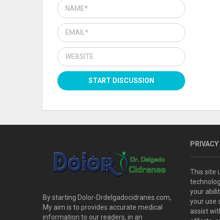
PRIVACY
This site
technolog
your abil
By starting Dolor-Drdelgadocidranes.com,
your use 
My aim is to provides accurate medical
assist wi
information to our readers, in an