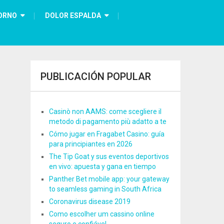
ORNO
DOLOR ESPALDA
PUBLICACIÓN POPULAR
Casinò non AAMS: come scegliere il
metodo di pagamento più adatto a te
Cómo jugar en Fragabet Casino: guía
para principiantes en 2026
The Tip Goat y sus eventos deportivos
en vivo: apuesta y gana en tiempo
Panther Bet mobile app: your gateway
to seamless gaming in South Africa
Coronavirus disease 2019
Como escolher um cassino online