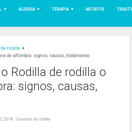
L
ALERGIA
TERAPIA
ARTRITIS
TRAST
de rodilla
llera de alfombra: signos, causas, tratamiento
 o Rodilla de rodilla o
ra: signos, causas,
0, 2018
Lesiones de rodilla