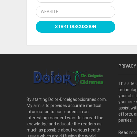
PRIVACY
This site
technolog
your abil
By starting Dolor-Drdelgadocidranes.com,
your use 
My aim is to provides accurate medical
assist wi
information to our readers, in an
efforts, 
interesting manner. I want to spread the
parties.
knowledge and educate the readers as
much as possible about various health
Read more
issues which are diffusing the world.