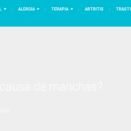
L
ALERGIA
TERAPIA
ARTRITIS
TRAST
al causa de manchas?
 2018