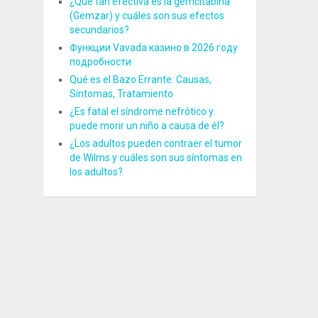
¿Qué tan efectiva es la gemcitabina
(Gemzar) y cuáles son sus efectos
secundarios?
Функции Vavada казино в 2026 году
подробности
Qué es el Bazo Errante: Causas,
Síntomas, Tratamiento
¿Es fatal el síndrome nefrótico y
puede morir un niño a causa de él?
¿Los adultos pueden contraer el tumor
de Wilms y cuáles son sus síntomas en
los adultos?