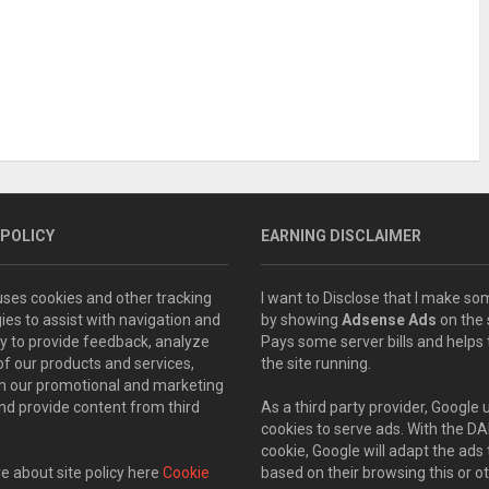
 POLICY
EARNING DISCLAIMER
 uses cookies and other tracking
I want to Disclose that I make 
ies to assist with navigation and
by showing
Adsense Ads
on the s
ity to provide feedback, analyze
Pays some server bills and helps
of our products and services,
the site running.
th our promotional and marketing
and provide content from third
As a third party provider, Google 
cookies to serve ads. With the D
cookie, Google will adapt the ads 
 about site policy here
Cookie
based on their browsing this or ot