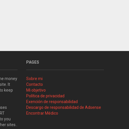
PAGES
some money
Sobre mi
ite. It
Contacto
 to keep
Mi objetivo
Política de privacidad
Exención de responsabilidad
uses
Descargo de responsabilidad de Adsense
ART
Encontrar Médico
to you
her sites..