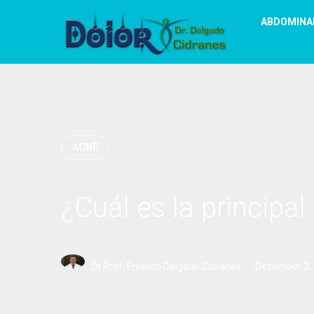
ABDOMINA
ACNÉ
¿Cuál es la princip
Dr.Prof. Ernesto Delgado Cidranes
December 3,