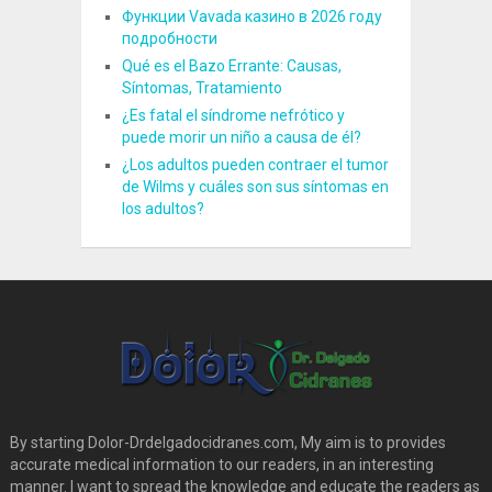
Функции Vavada казино в 2026 году
подробности
Qué es el Bazo Errante: Causas,
Síntomas, Tratamiento
¿Es fatal el síndrome nefrótico y
puede morir un niño a causa de él?
¿Los adultos pueden contraer el tumor
de Wilms y cuáles son sus síntomas en
los adultos?
By starting Dolor-Drdelgadocidranes.com, My aim is to provides
accurate medical information to our readers, in an interesting
manner. I want to spread the knowledge and educate the readers as