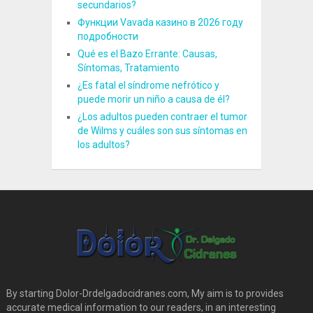
secundarios?
Функции Vavada казино в 2026 году
подробности
Qué es el Bazo Errante: Causas,
Síntomas, Tratamiento
¿Es fatal el síndrome nefrótico y
puede morir un niño a causa de él?
¿Los adultos pueden contraer el tumor
de Wilms y cuáles son sus síntomas en
los adultos?
By starting Dolor-Drdelgadocidranes.com, My aim is to provides
accurate medical information to our readers, in an interesting