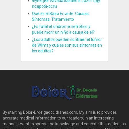
Функции Vavada казино в 2026 году
подробности
Qué es el Bazo Errante: Causas,
Síntomas, Tratamiento
¿Es fatal el síndrome nefrótico y
puede morir un niño a causa de él?
¿Los adultos pueden contraer el tumor
de Wilms y cuáles son sus síntomas en
los adultos?
By starting Dolor-Drdelgadocidranes.com, My aim is to provides
accurate medical information to our readers, in an interesting
manner. I want to spread the knowledge and educate the readers as