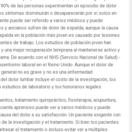
a 90% de las personas experimentan un episodio de dolor
os síntomas disminuirán o desaparecerán por sí solos en
iente puede ser referido a varios médicos y puede
s y ancianos sufren de dolor de espalda, aunque la causa
 espalda en la población más joven es causado por lesiones
dentes de trabajo. Los estudios de población joven han
a y una mejor recuperación temprana al mantenerse activo y
cama. De acuerdo con el NHS (Servicio Nacional de Salud) -
usentismo laboral en el Reino Unido. Aunque el dolor de
 general no es grave y no es una enfermedad
del dolor lumbar incluye el costo de la investigación, los
s estudios de laboratorio y los honorarios legales.
ntos, tratamiento quiropráctico, fisioterapia, acupuntura,
l paciente aprensivo puede ver a varios médicos y puede
a causa del dolor a su satisfacción. Un paciente exigente con
 de la investigación y el tratamiento. Si bien los pacientes
etrasar el tratamiento o incluso evitar ver a múltiples