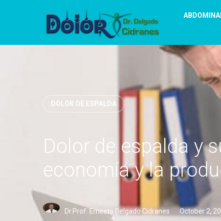
ABDOMINA
DOLOR DE ESPALDA
Dolor de espalda y s
economía y la produc
Dr.Prof. Ernesto Delgado Cidranes
October 2, 2