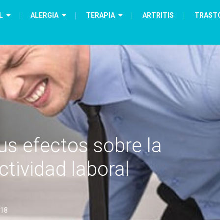
L
ALERGIA
TERAPIA
ARTRITIS
TRAST
us efectos sobre la
tividad laboral
018