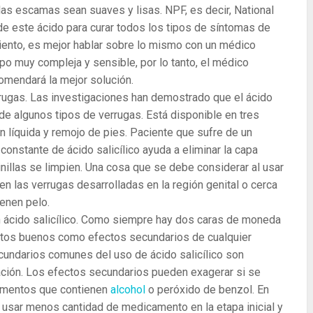
las escamas sean suaves y lisas. NPF, es decir, National
e este ácido para curar todos los tipos de síntomas de
miento, es mejor hablar sobre lo mismo con un médico
rpo muy compleja y sensible, por lo tanto, el médico
omendará la mejor solución.
verrugas. Las investigaciones han demostrado que el ácido
 de algunos tipos de verrugas. Está disponible en tres
 líquida y remojo de pies. Paciente que sufre de un
constante de ácido salicílico ayuda a eliminar la capa
inillas se limpien. Una cosa que se debe considerar al usar
 las verrugas desarrolladas en la región genital o cerca
ienen pelo.
on ácido salicílico. Como siempre hay dos caras de moneda
ectos buenos como efectos secundarios de cualquier
undarios comunes del uso de ácido salicílico son
tación. Los efectos secundarios pueden exagerar si se
camentos que contienen
alcohol
o peróxido de benzol. En
usar menos cantidad de medicamento en la etapa inicial y