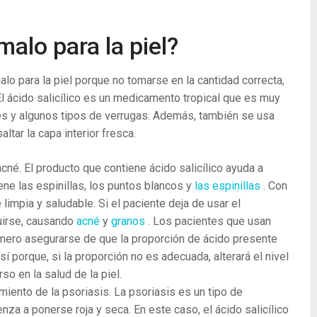
 malo para la piel?
alo para la piel porque no tomarse en la cantidad correcta,
l ácido salicílico es un medicamento tropical que es muy
ones y algunos tipos de verrugas. Además, también se usa
altar la capa interior fresca.
 acné. El producto que contiene ácido salicílico ayuda a
ene las espinillas, los puntos blancos y
las espinillas
. Con
 limpia y saludable. Si el paciente deja de usar el
uirse, causando
acné
y
granos
. Los pacientes que usan
rimero asegurarse de que la proporción de ácido presente
í porque, si la proporción no es adecuada, alterará el nivel
so en la salud de la piel.
amiento de la psoriasis. La psoriasis es un tipo de
enza a ponerse roja y seca. En este caso, el ácido salicílico