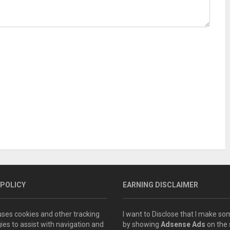
 POLICY
EARNING DISCLAIMER
 uses cookies and other tracking
I want to Disclose that I make 
ies to assist with navigation and
by showing
Adsense Ads
on the s