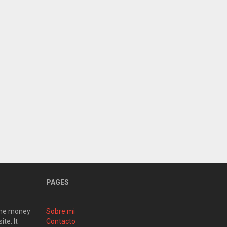
PAGES
some money
Sobre mi
ite. It
Contacto