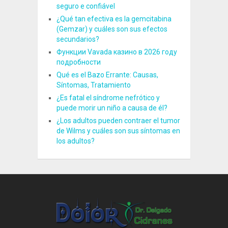
seguro e confiável
¿Qué tan efectiva es la gemcitabina
(Gemzar) y cuáles son sus efectos
secundarios?
Функции Vavada казино в 2026 году
подробности
Qué es el Bazo Errante: Causas,
Síntomas, Tratamiento
¿Es fatal el síndrome nefrótico y
puede morir un niño a causa de él?
¿Los adultos pueden contraer el tumor
de Wilms y cuáles son sus síntomas en
los adultos?