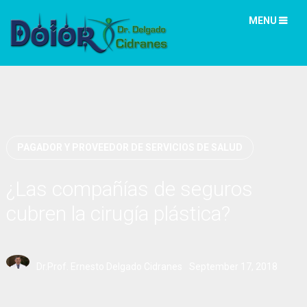
MENU
PAGADOR Y PROVEEDOR DE SERVICIOS DE SALUD
¿Las compañías de seguros
cubren la cirugía plástica?
Dr.Prof. Ernesto Delgado Cidranes
September 17, 2018