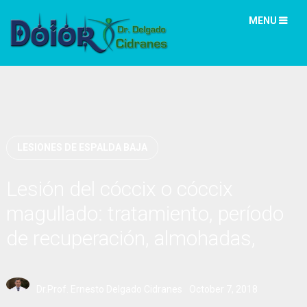
MENU
LESIONES DE ESPALDA BAJA
Lesión del cóccix o cóccix
magullado: tratamiento, período
de recuperación, almohadas,
cojines, pronóstico
Dr.Prof. Ernesto Delgado Cidranes
October 7, 2018