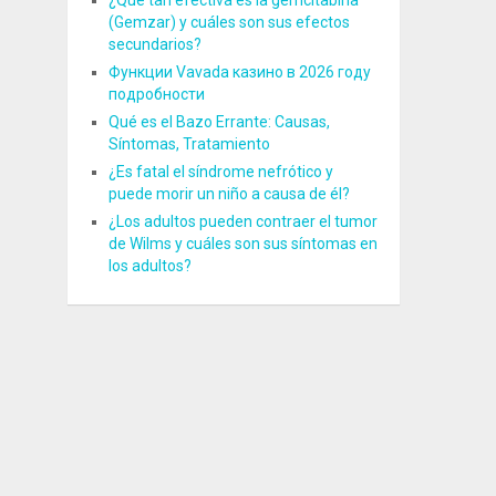
¿Qué tan efectiva es la gemcitabina
(Gemzar) y cuáles son sus efectos
secundarios?
Функции Vavada казино в 2026 году
подробности
Qué es el Bazo Errante: Causas,
Síntomas, Tratamiento
¿Es fatal el síndrome nefrótico y
puede morir un niño a causa de él?
¿Los adultos pueden contraer el tumor
de Wilms y cuáles son sus síntomas en
los adultos?