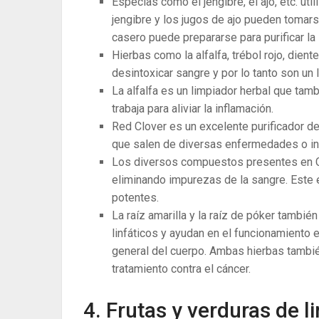
Especias como el jengibre, el ajo, etc. uti
jengibre y los jugos de ajo pueden tomars
casero puede prepararse para purificar la 
Hierbas como la alfalfa, trébol rojo, diente
desintoxicar sangre y por lo tanto son un 
La alfalfa es un limpiador herbal que tamb
trabaja para aliviar la inflamación.
Red Clover es un excelente purificador d
que salen de diversas enfermedades o in
Los diversos compuestos presentes en Cil
eliminando impurezas de la sangre. Este 
potentes.
La raíz amarilla y la raíz de póker tambié
linfáticos y ayudan en el funcionamiento e
general del cuerpo. Ambas hierbas tambié
tratamiento contra el cáncer.
4. Frutas y verduras de l