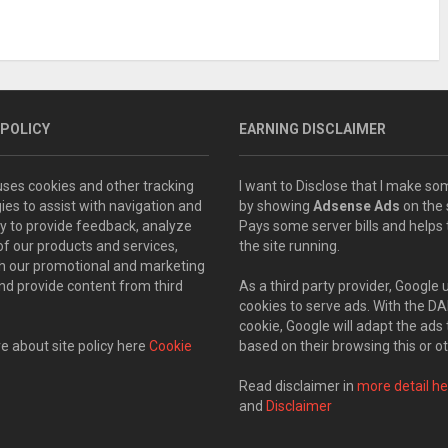
 POLICY
EARNING DISCLAIMER
 uses cookies and other tracking
I want to Disclose that I make 
ies to assist with navigation and
by showing
Adsense Ads
on the s
ity to provide feedback, analyze
Pays some server bills and helps
of our products and services,
the site running.
th our promotional and marketing
and provide content from third
As a third party provider, Google 
cookies to serve ads. With the D
cookie, Google will adapt the ads 
 about site policy here
Cookie
based on their browsing this or ot
Read disclaimer in
more detail he
and
Disclaimer