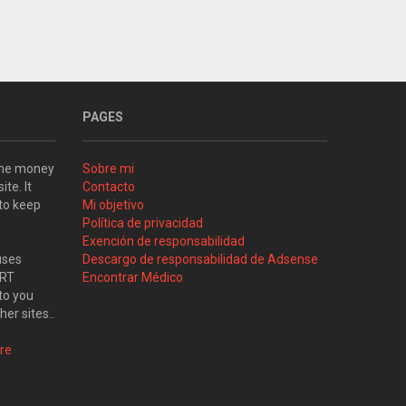
PAGES
some money
Sobre mi
ite. It
Contacto
 to keep
Mi objetivo
Política de privacidad
Exención de responsabilidad
uses
Descargo de responsabilidad de Adsense
ART
Encontrar Médico
to you
her sites..
re