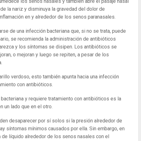
humedece los senos nasales y también abre el pasaje nasal
de la nariz y disminuya la gravedad del dolor de
inflamación en y alrededor de los senos paranasales.
arse de una infección bacteriana que, si no se trata, puede
ario, se recomienda la administración de antibióticos
arezca y los síntomas se disipen. Los antibióticos se
ran, o mejoran y luego se repiten, a pesar de los
.
rillo verdoso, esto también apunta hacia una infección
amiento con antibióticos.
bacteriana y requiere tratamiento con antibióticos es la
n un lado que en el otro.
en desaparecer por sí solos si la presión alrededor de
y síntomas mínimos causados ​​por ella.
Sin embargo, en
 de líquido alrededor de los senos nasales con el