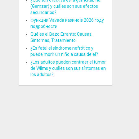
¿Qué tan efectiva es la gemcitabina
(Gemzar) y cuáles son sus efectos
secundarios?
Функции Vavada казино в 2026 году
подробности
Qué es el Bazo Errante: Causas,
Síntomas, Tratamiento
¿Es fatal el síndrome nefrótico y
puede morir un niño a causa de él?
¿Los adultos pueden contraer el tumor
de Wilms y cuáles son sus síntomas en
los adultos?