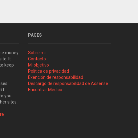
PAGES
some money
Sobre mi
ite. It
Contacto
 to keep
Mi objetivo
Política de privacidad
Exención de responsabilidad
uses
Descargo de responsabilidad de Adsense
ART
Encontrar Médico
to you
her sites..
re