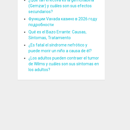
¿Qué tan efectiva es la gemcitabina
(Gemzar) y cuáles son sus efectos
secundarios?
Функции Vavada казино в 2026 году
подробности
Qué es el Bazo Errante: Causas,
Síntomas, Tratamiento
¿Es fatal el síndrome nefrótico y
puede morir un niño a causa de él?
¿Los adultos pueden contraer el tumor
de Wilms y cuáles son sus síntomas en
los adultos?