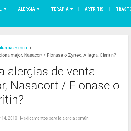
L
ALERGIA
TERAPIA
ARTRITIS
TRAST
alergia común
iona mejor, Nasacort / Flonase o Zyrtec, Allegra, Claritin?
 alergias de venta
or, Nasacort / Flonase o
ritin?
 14, 2018
Medicamentos para la alergia común