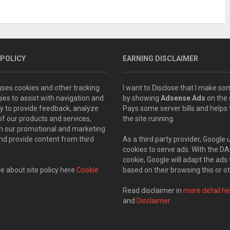
 POLICY
EARNING DISCLAIMER
 uses cookies and other tracking
I want to Disclose that I make 
ies to assist with navigation and
by showing
Adsense Ads
on the s
ity to provide feedback, analyze
Pays some server bills and helps
of our products and services,
the site running.
th our promotional and marketing
and provide content from third
As a third party provider, Google 
cookies to serve ads. With the D
cookie, Google will adapt the ads 
 about site policy here
Cookie
based on their browsing this or ot
Read disclaimer in
more detail he
and
Disclaimer