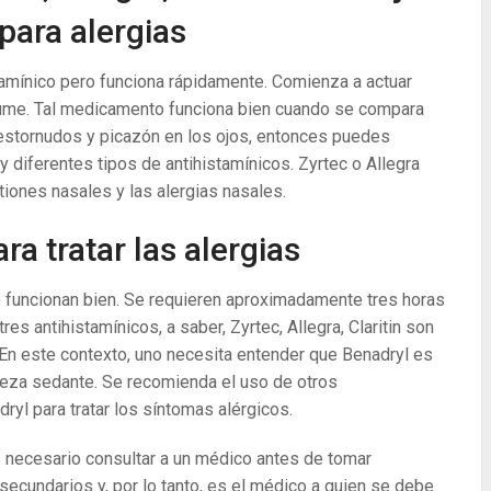
para alergias
stamínico pero funciona rápidamente. Comienza a actuar
ume. Tal medicamento funciona bien cuando se compara
, estornudos y picazón en los ojos, entonces puedes
y diferentes tipos de antihistamínicos. Zyrtec o Allegra
tiones nasales y las alergias nasales.
ra tratar las alergias
o funcionan bien. Se requieren aproximadamente tres horas
res antihistamínicos, a saber, Zyrtec, Allegra, Claritin son
. En este contexto, uno necesita entender que Benadryl es
leza sedante. Se recomienda el uso de otros
ryl para tratar los síntomas alérgicos.
 necesario consultar a un médico antes de tomar
ecundarios y, por lo tanto, es el médico a quien se debe