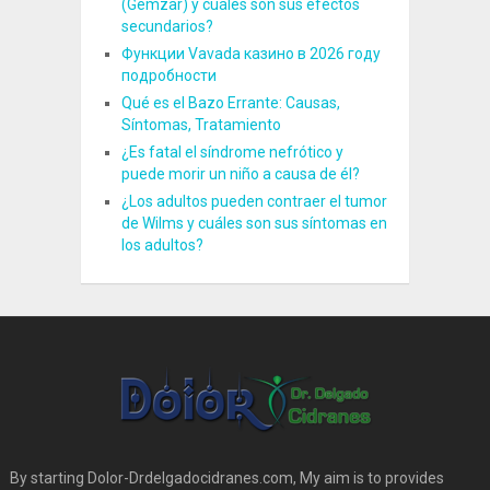
(Gemzar) y cuáles son sus efectos
secundarios?
Функции Vavada казино в 2026 году
подробности
Qué es el Bazo Errante: Causas,
Síntomas, Tratamiento
¿Es fatal el síndrome nefrótico y
puede morir un niño a causa de él?
¿Los adultos pueden contraer el tumor
de Wilms y cuáles son sus síntomas en
los adultos?
By starting Dolor-Drdelgadocidranes.com, My aim is to provides