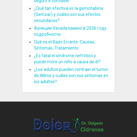
seguro e confiável
¿Qué tan efectiva es la gemcitabina
(Gemzar) y cuáles son sus efectos
secundarios?
Функции Vavada казино в 2026 году
подробности
Qué es el Bazo Errante: Causas,
Síntomas, Tratamiento
¿Es fatal el síndrome nefrótico y
puede morir un niño a causa de él?
¿Los adultos pueden contraer el tumor
de Wilms y cuáles son sus síntomas en
los adultos?