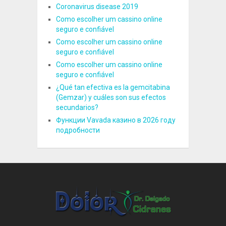
Coronavirus disease 2019
Como escolher um cassino online
seguro e confiável
Como escolher um cassino online
seguro e confiável
Como escolher um cassino online
seguro e confiável
¿Qué tan efectiva es la gemcitabina
(Gemzar) y cuáles son sus efectos
secundarios?
Функции Vavada казино в 2026 году
подробности