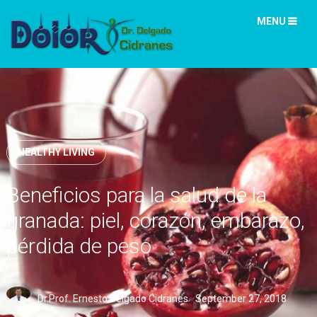
MENU
HEALTHY LIVING
Beneficios para la salud de la
granada: piel, corazón, embarazo,
pérdida de peso
Dr.Prof. Ernesto Delgado Cidranes
September 27, 2018