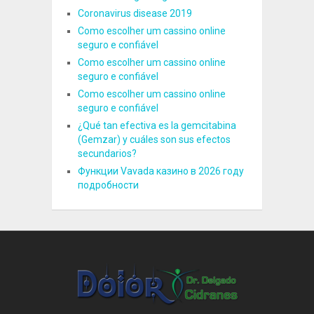
Coronavirus disease 2019
Como escolher um cassino online
seguro e confiável
Como escolher um cassino online
seguro e confiável
Como escolher um cassino online
seguro e confiável
¿Qué tan efectiva es la gemcitabina
(Gemzar) y cuáles son sus efectos
secundarios?
Функции Vavada казино в 2026 году
подробности