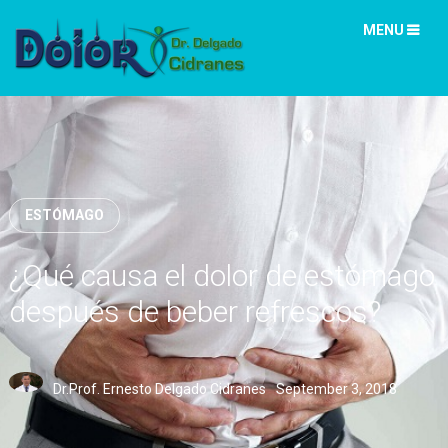
MENU
ESTÓMAGO
¿Qué causa el dolor de estómago
después de beber refrescos?
Dr.Prof. Ernesto Delgado Cidranes
September 3, 2018