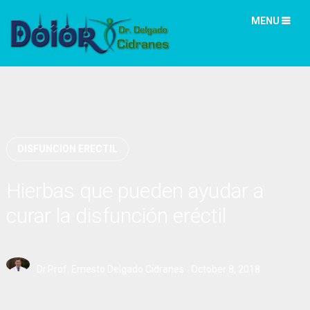
MENU
DISFUNCION ERECTIL
Hierbas que pueden ayudar a
curar la disfunción eréctil
Dr.Prof. Ernesto Delgado Cidranes
October 8, 2018