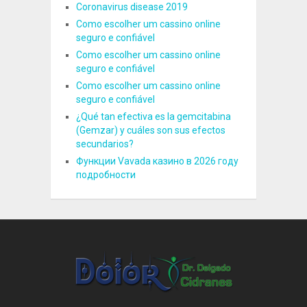
Coronavirus disease 2019
Como escolher um cassino online
seguro e confiável
Como escolher um cassino online
seguro e confiável
Como escolher um cassino online
seguro e confiável
¿Qué tan efectiva es la gemcitabina
(Gemzar) y cuáles son sus efectos
secundarios?
Функции Vavada казино в 2026 году
подробности