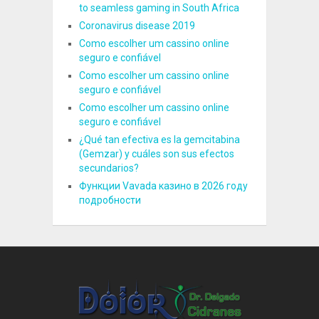
to seamless gaming in South Africa
Coronavirus disease 2019
Como escolher um cassino online
seguro e confiável
Como escolher um cassino online
seguro e confiável
Como escolher um cassino online
seguro e confiável
¿Qué tan efectiva es la gemcitabina
(Gemzar) y cuáles son sus efectos
secundarios?
Функции Vavada казино в 2026 году
подробности