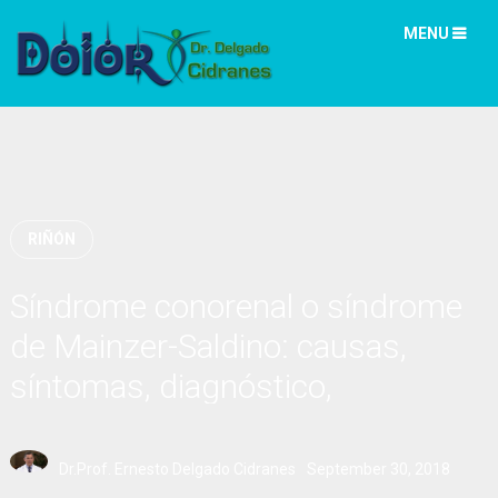
MENU
RIÑÓN
Síndrome conorenal o síndrome
de Mainzer-Saldino: causas,
síntomas, diagnóstico,
tratamiento
Dr.Prof. Ernesto Delgado Cidranes
September 30, 2018