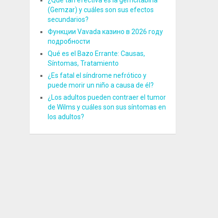
¿Qué tan efectiva es la gemcitabina
(Gemzar) y cuáles son sus efectos
secundarios?
Функции Vavada казино в 2026 году
подробности
Qué es el Bazo Errante: Causas,
Síntomas, Tratamiento
¿Es fatal el síndrome nefrótico y
puede morir un niño a causa de él?
¿Los adultos pueden contraer el tumor
de Wilms y cuáles son sus síntomas en
los adultos?