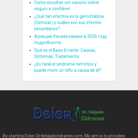
Como escolher um cassino online
seguro e confiável
¿Qué tan efectiva es la gemcitabina
(Gemzar) y cuáles son sus efectos
secundarios?
Функции Vavada казино в 2026 году
подробности
Qué es el Bazo Errante: Causas,
Síntomas, Tratamiento
¿Es fatal el síndrome nefrótico y
puede morir un niño a causa de él?
By starting Dolor-Drdelgadocidranes.com, My aim is to provides