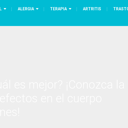
L
ALERGIA
TERAPIA
ARTRITIS
TRAST
uál es mejor? ¡Conozca la
 efectos en el cuerpo
nes!