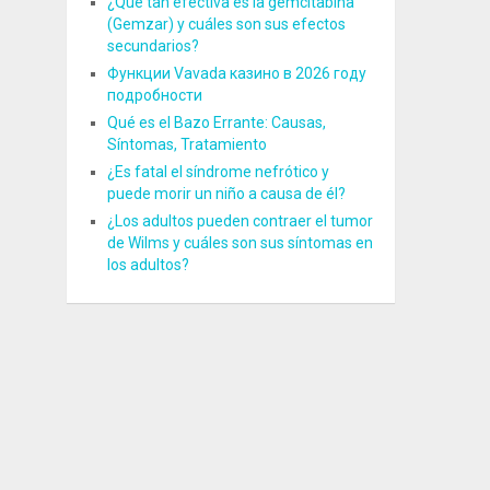
¿Qué tan efectiva es la gemcitabina
(Gemzar) y cuáles son sus efectos
secundarios?
Функции Vavada казино в 2026 году
подробности
Qué es el Bazo Errante: Causas,
Síntomas, Tratamiento
¿Es fatal el síndrome nefrótico y
puede morir un niño a causa de él?
¿Los adultos pueden contraer el tumor
de Wilms y cuáles son sus síntomas en
los adultos?