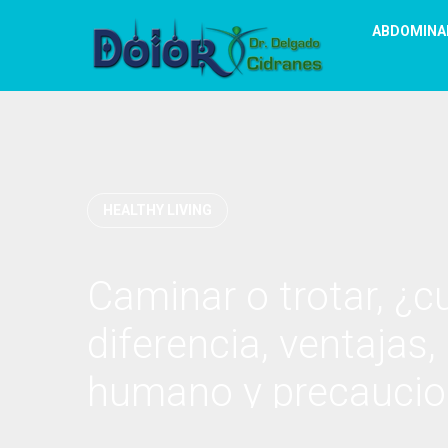
ABDOMINA
HEALTHY LIVING
Caminar o trotar, ¿c
diferencia, ventajas,
humano y precaucio