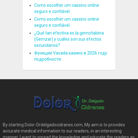
Como escolher um cassino online
seguro e confiável
Como escolher um cassino online
seguro e confiável
¿Qué tan efectiva es la gemcitabina
(Gemzar) y cuáles son sus efectos
secundarios?
Функции Vavada казино в 2026 году
подробности
By starting Dolor-Drdelgadocidranes.com, My aim is to provides
accurate medical information to our readers, in an interesting
manner. I want to spread the knowledge and educate the readers as