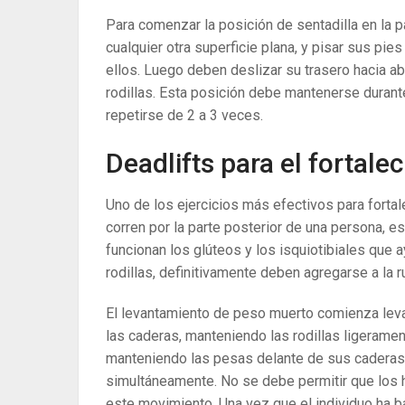
Para comenzar la posición de sentadilla en la p
cualquier otra superficie plana, y pisar sus pie
ellos. Luego deben deslizar su trasero hacia a
rodillas. Esta posición debe mantenerse dura
repetirse de 2 a 3 veces.
Deadlifts para el fortalec
Uno de los ejercicios más efectivos para fortal
corren por la parte posterior de una persona, 
funcionan los glúteos y los isquiotibiales que a
rodillas, definitivamente deben agregarse a la ru
El levantamiento de peso muerto comienza lev
las caderas, manteniendo las rodillas ligerament
manteniendo las pesas delante de sus caderas 
simultáneamente. No se debe permitir que los 
este movimiento. Una vez que el individuo ha ba