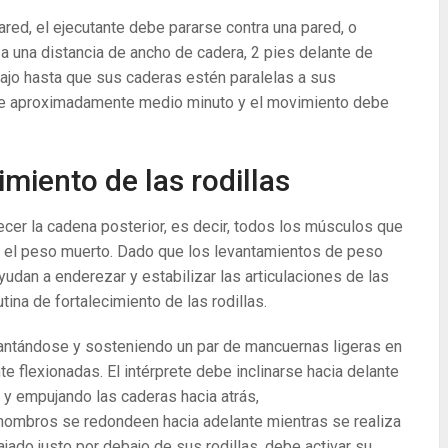
ared, el ejecutante debe pararse contra una pared, o
s a una distancia de ancho de cadera, 2 pies delante de
bajo hasta que sus caderas estén paralelas a sus
nte aproximadamente medio minuto y el movimiento debe
imiento de las rodillas
ecer la cadena posterior, es decir, todos los músculos que
es el peso muerto. Dado que los levantamientos de peso
yudan a enderezar y estabilizar las articulaciones de las
tina de fortalecimiento de las rodillas.
antándose y sosteniendo un par de mancuernas ligeras en
e flexionadas. El intérprete debe inclinarse hacia delante
y empujando las caderas hacia atrás,
hombros se redondeen hacia adelante mientras se realiza
jado justo por debajo de sus rodillas, debe activar su