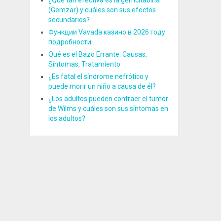
¿Qué tan efectiva es la gemcitabina
(Gemzar) y cuáles son sus efectos
secundarios?
Функции Vavada казино в 2026 году
подробности
Qué es el Bazo Errante: Causas,
Síntomas, Tratamiento
¿Es fatal el síndrome nefrótico y
puede morir un niño a causa de él?
¿Los adultos pueden contraer el tumor
de Wilms y cuáles son sus síntomas en
los adultos?