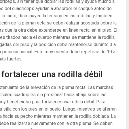
uadriceps, sin tener que doblar las rodillas y ayuda mucho a
ulos del cuadriceps ayudan a absorber el choque antes de
r lo tanto, disminuyen la tensión en las rodillas y también
vación de la pierna recta se debe realizar acostada sobre la
s que la otra debe extenderse en línea recta, en el piso. El
es tirados hacia el cuerpo mientras se mantiene la rodilla
ulgadas del piso y la posición debe mantenerse durante 3 a
la posición inicial. Este movimiento debe repetirse de 10 a
más fuertes,
 fortalecer una rodilla débil
tenuante de la elevación de la pierna recta. Las marchas
úsculos cuádruples sin presionar hacia abajo sobre las
 muy beneficioso para fortalecer una rodilla débil. Para
a silla con los pies en el suelo. Luego, mientras se aferran
rna hacia su pecho mientras mantienen la rodilla doblada. La
debe realizarse nuevamente con la otra pierna. Se deben