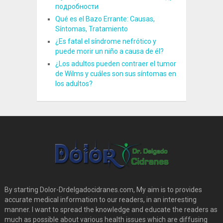
подробности
Qué es el Bazo Errante: Causas,
Síntomas, Tratamiento
¿Es fatal el síndrome nefrótico y
puede morir un niño a causa de él?
¿Los adultos pueden contraer el tumor
de Wilms y cuáles son sus síntomas en
los adultos?
By starting Dolor-Drdelgadocidranes.com, My aim is to provides
accurate medical information to our readers, in an interesting
manner. I want to spread the knowledge and educate the readers as
much as possible about various health issues which are diffusing