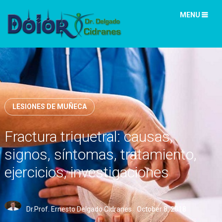
MENU
LESIONES DE MUÑECA
Fractura triquetral: causas,
signos, síntomas, tratamiento,
ejercicios, investigaciones
Dr.Prof. Ernesto Delgado Cidranes
October 8, 2018