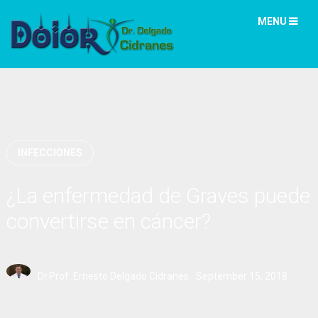
MENU
INFECCIONES
¿La enfermedad de Graves puede
convertirse en cáncer?
Dr.Prof. Ernesto Delgado Cidranes
September 15, 2018