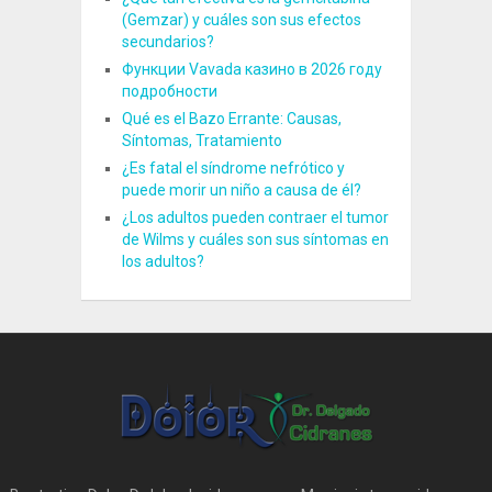
(Gemzar) y cuáles son sus efectos
secundarios?
Функции Vavada казино в 2026 году
подробности
Qué es el Bazo Errante: Causas,
Síntomas, Tratamiento
¿Es fatal el síndrome nefrótico y
puede morir un niño a causa de él?
¿Los adultos pueden contraer el tumor
de Wilms y cuáles son sus síntomas en
los adultos?