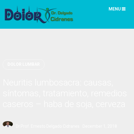
MENU
DOLOR LUMBAR
Neuritis lumbosacra: causas,
síntomas, tratamiento, remedios
caseros – haba de soja, cerveza
de cebada
Dr.Prof. Ernesto Delgado Cidranes
December 1, 2018