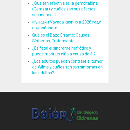
¿Qué tan efectiva es la gemcitabina
(Gemzar) y cuáles son sus efectos
secundarios?
Функции Vavada казино в 2026 году
подробности
Qué es el Bazo Errante: Causas,
Síntomas, Tratamiento
¿Es fatal el síndrome nefrótico y
puede morir un niño a causa de él?
¿Los adultos pueden contraer el tumor
de Wilms y cuáles son sus síntomas en
los adultos?