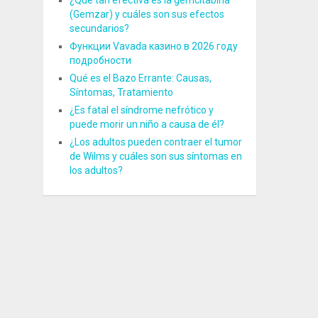
¿Qué tan efectiva es la gemcitabina
(Gemzar) y cuáles son sus efectos
secundarios?
Функции Vavada казино в 2026 году
подробности
Qué es el Bazo Errante: Causas,
Síntomas, Tratamiento
¿Es fatal el síndrome nefrótico y
puede morir un niño a causa de él?
¿Los adultos pueden contraer el tumor
de Wilms y cuáles son sus síntomas en
los adultos?