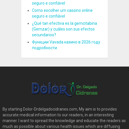
seguro e confiável
Como escolher um cassino online
seguro e confiável
¿Qué tan efectiva es la gemcitabina
(Gemzar) y cuáles son sus efectos
secundarios?
Функции Vavada казино в 2026 году
подробности
By starting Dolor-Drdelgadocidranes.com, My aim is to provides
accurate medical information to our readers, in an interesting
manner. I want to spread the knowledge and educate the readers as
much as possible about various health issues which are diffusing