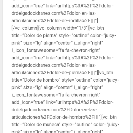
add_icon=”true” link=”url:https%3A%2F%2Fdolor-
drdelgadocidranes.com%2Fdolor-en-las-
articulaciones%2Fdolor-de-rodilla%2F|||”]
[/vc_column][vc_column width=”1/3″][vc_btn
title=”Dolor de pierna” style=”outline” color=”juicy-
pink” size=”lg” align=”center” i_align=”right”
i_icon_fontawesome=”fa fa-chevron-right”
add_icon=”true” link=”url:https%3A%2F%2Fdolor-
drdelgadocidranes.com%2Fdolor-en-las-
articulaciones%2Fdolor-de-pierna%2F|||”][vc_btn
title=”Dolor de hombro” style=”outline” color=”juicy-
pink” size=”lg” align=”center” i_align=”right”
i_icon_fontawesome=”fa fa-chevron-right”
add_icon=”true” link=”url:https%3A%2F%2Fdolor-
drdelgadocidranes.com%2FDolor-en-las-
articulaciones%2FDolor-de-hombro%2F|||”][vc_btn
title=”Dolor de muñeca” style=”outline” color=”juicy-
pink” size=”lg” align=”center” i_align=”right”