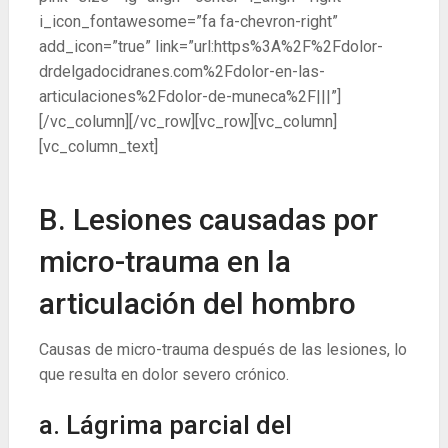
i_icon_fontawesome=”fa fa-chevron-right”
add_icon=”true” link=”url:https%3A%2F%2Fdolor-
drdelgadocidranes.com%2Fdolor-en-las-
articulaciones%2Fdolor-de-muneca%2F|||”]
[/vc_column][/vc_row][vc_row][vc_column]
[vc_column_text]
B. Lesiones causadas por
micro-trauma en la
articulación del hombro
Causas de micro-trauma después de las lesiones, lo
que resulta en dolor severo crónico.
a. Lágrima parcial del