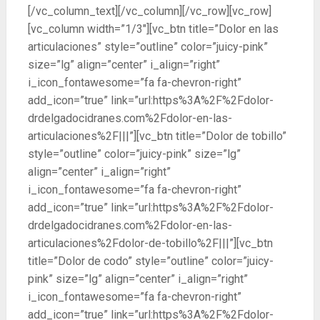
[/vc_column_text][/vc_column][/vc_row][vc_row]
[vc_column width=”1/3″][vc_btn title=”Dolor en las
articulaciones” style=”outline” color=”juicy-pink”
size=”lg” align=”center” i_align=”right”
i_icon_fontawesome=”fa fa-chevron-right”
add_icon=”true” link=”url:https%3A%2F%2Fdolor-
drdelgadocidranes.com%2Fdolor-en-las-
articulaciones%2F|||”][vc_btn title=”Dolor de tobillo”
style=”outline” color=”juicy-pink” size=”lg”
align=”center” i_align=”right”
i_icon_fontawesome=”fa fa-chevron-right”
add_icon=”true” link=”url:https%3A%2F%2Fdolor-
drdelgadocidranes.com%2Fdolor-en-las-
articulaciones%2Fdolor-de-tobillo%2F|||”][vc_btn
title=”Dolor de codo” style=”outline” color=”juicy-
pink” size=”lg” align=”center” i_align=”right”
i_icon_fontawesome=”fa fa-chevron-right”
add_icon=”true” link=”url:https%3A%2F%2Fdolor-