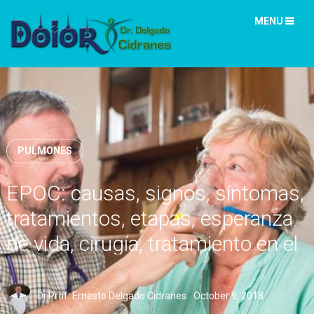
MENU
PULMONES
EPOC: causas, signos, síntomas,
tratamientos, etapas, esperanza
de vida, cirugía, tratamiento en el
hogar
Dr.Prof. Ernesto Delgado Cidranes
October 9, 2018