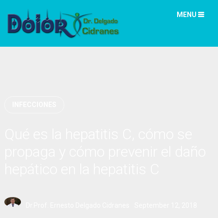
MENU
INFECCIONES
Qué es la hepatitis C, cómo se
propaga y cómo prevenir el daño
hepático en la hepatitis C
Dr.Prof. Ernesto Delgado Cidranes
September 12, 2018