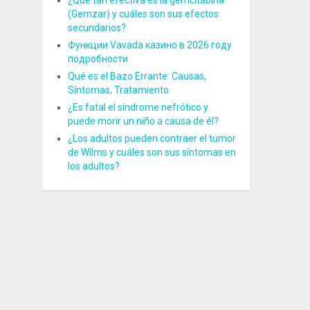
¿Qué tan efectiva es la gemcitabina
(Gemzar) y cuáles son sus efectos
secundarios?
Функции Vavada казино в 2026 году
подробности
Qué es el Bazo Errante: Causas,
Síntomas, Tratamiento
¿Es fatal el síndrome nefrótico y
puede morir un niño a causa de él?
¿Los adultos pueden contraer el tumor
de Wilms y cuáles son sus síntomas en
los adultos?