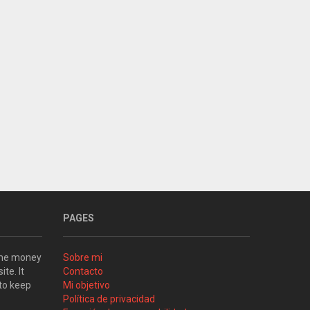
PAGES
some money
Sobre mi
ite. It
Contacto
 to keep
Mi objetivo
Política de privacidad