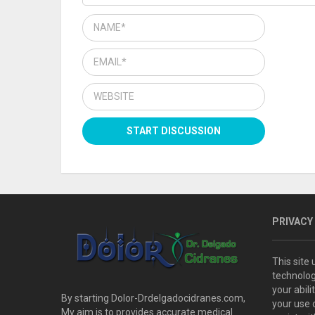
PRIVACY
This site
technolog
your abil
By starting Dolor-Drdelgadocidranes.com,
your use 
My aim is to provides accurate medical