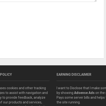
 POLICY
EARNING DISCLAIMER
 uses cookies and other tracking
I want to Disclose that I make 
ies to assist with navigation and
by showing
Adsense Ads
on the s
ity to provide feedback, analyze
Pays some server bills and helps
of our products and services,
the site running.