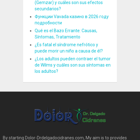
(Gemzar) y cuáles son sus efectos
secundarios?
Функции Vavada казино в 2026 году
подробности
Qué es el Bazo Errante: Causas,
Síntomas, Tratamiento
¿Es fatal el síndrome nefrótico y
puede morir un niño a causa de él?
¿Los adultos pueden contraer el tumor
de Wilms y cuáles son sus síntomas en
los adultos?
By starting Dolor-Drdelgadocidranes.com, My aim is to provides