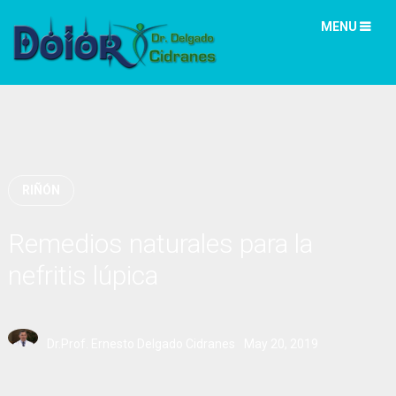
MENU
RIÑÓN
Remedios naturales para la
nefritis lúpica
Dr.Prof. Ernesto Delgado Cidranes
May 20, 2019