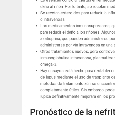
Es esencial controlar ciertas enfermedad
daño al riñón. Por lo tanto, se recetan med
Se recetan esteroides para reducir la infl
o intravenosa.
Los medicamentos inmunosupresores, que 
para reducir el daño a los riñones. Algun
azatioprina, que pueden administrarse por 
administrarse por vía intravenosa en una 
Otros tratamientos nuevos, pero controvert
inmunoglobulina intravenosa, plasmafére
omega-3.
Hay ensayos está hecho para restablecer
de lupus mediante el uso de trasplante d
métodos de tratamiento aún se encuentran
completamente útiles. Sin embargo, podem
lúpica definitivamente mejorará en los pr
Pronóstico de la nefrit