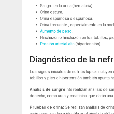
Sangre en la orina (hematuria).
Orina oscura.
Orina espumosa o espumosa.
Orina frecuente , especialmente en la noc
Aumento de peso
.
Hinchazón o hinchazón en los tobillos, pi
Presión arterial alta
(hipertensión).
Diagnóstico de la nefri
Los signos iniciales de nefritis lúpica incluye
tobillos y pies o hipertensión también apunta hac
Análisis de sangre:
Se realizan análisis de s
desecho, como urea y creatinina, que darán una 
Pruebas de orina:
Se realizan análisis de orin
exámenes ayudan a identificar el nivel de glóbu