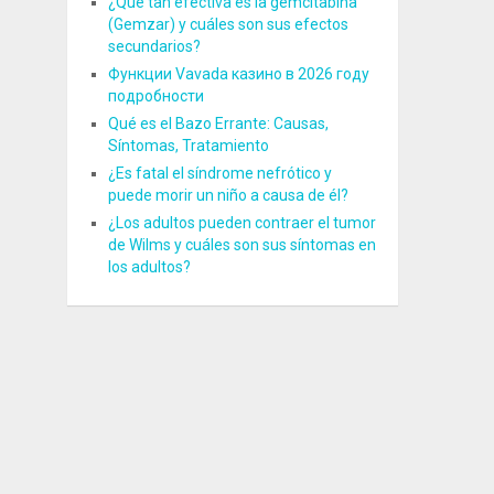
¿Qué tan efectiva es la gemcitabina
(Gemzar) y cuáles son sus efectos
secundarios?
Функции Vavada казино в 2026 году
подробности
Qué es el Bazo Errante: Causas,
Síntomas, Tratamiento
¿Es fatal el síndrome nefrótico y
puede morir un niño a causa de él?
¿Los adultos pueden contraer el tumor
de Wilms y cuáles son sus síntomas en
los adultos?