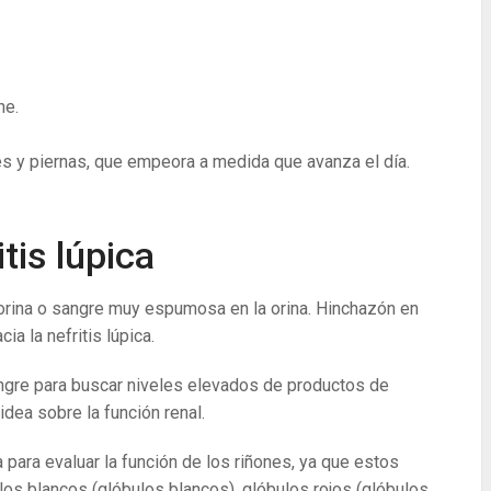
he.
es y piernas, que empeora a medida que avanza el día.
tis lúpica
n orina o sangre muy espumosa en la orina. Hinchazón en
ia la nefritis lúpica.
angre para buscar niveles elevados de productos de
idea sobre la función renal.
a para evaluar la función de los riñones, ya que estos
los blancos (glóbulos blancos), glóbulos rojos (glóbulos