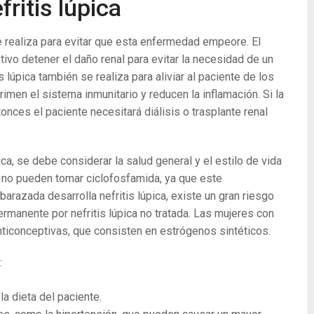
fritis lúpica
 se realiza para evitar que esta enfermedad empeore. El
etivo detener el daño renal para evitar la necesidad de un
is lúpica también se realiza para aliviar al paciente de los
en el sistema inmunitario y reducen la inflamación. Si la
ntonces el paciente necesitará diálisis o trasplante renal
pica, se debe considerar la salud general y el estilo de vida
 no pueden tomar ciclofosfamida, ya que este
razada desarrolla nefritis lúpica, existe un gran riesgo
ermanente por nefritis lúpica no tratada. Las mujeres con
anticonceptivas, que consisten en estrógenos sintéticos.
:
la dieta del paciente.