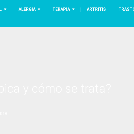
L
ALERGIA
TERAPIA
ARTRITIS
TRAST
úpica y cómo se trata?
2018