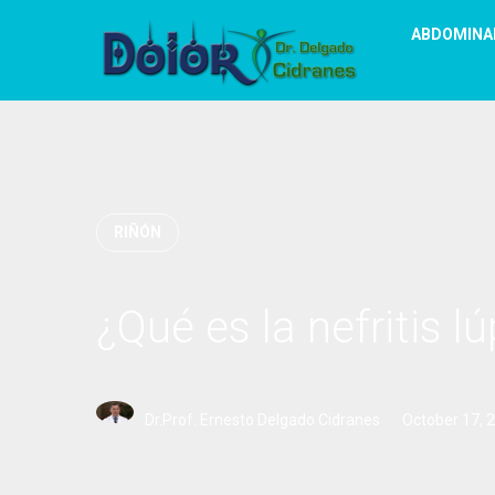
ABDOMINA
RIÑÓN
¿Qué es la nefritis l
Dr.Prof. Ernesto Delgado Cidranes
October 17, 