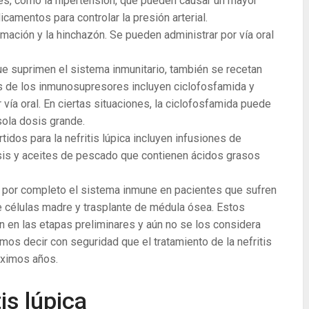
es, como la hipertensión, que pueden causar un mayor
icamentos para controlar la presión arterial.
amación y la hinchazón. Se pueden administrar por vía oral
suprimen el sistema inmunitario, también se recetan
os de los inmunosupresores incluyen ciclofosfamida y
vía oral. En ciertas situaciones, la ciclofosfamida puede
sola dosis grande.
idos para la nefritis lúpica incluyen infusiones de
sis y aceites de pescado que contienen ácidos grasos
 por completo el sistema inmune en pacientes que sufren
e células madre y trasplante de médula ósea. Estos
 en las etapas preliminares y aún no se los considera
os decir con seguridad que el tratamiento de la nefritis
óximos años.
is lúpica