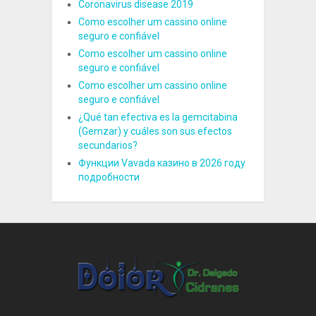
Coronavirus disease 2019
Como escolher um cassino online
seguro e confiável
Como escolher um cassino online
seguro e confiável
Como escolher um cassino online
seguro e confiável
¿Qué tan efectiva es la gemcitabina
(Gemzar) y cuáles son sus efectos
secundarios?
Функции Vavada казино в 2026 году
подробности