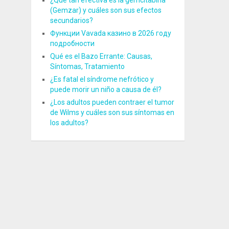
¿Qué tan efectiva es la gemcitabina
(Gemzar) y cuáles son sus efectos
secundarios?
Функции Vavada казино в 2026 году
подробности
Qué es el Bazo Errante: Causas,
Síntomas, Tratamiento
¿Es fatal el síndrome nefrótico y
puede morir un niño a causa de él?
¿Los adultos pueden contraer el tumor
de Wilms y cuáles son sus síntomas en
los adultos?